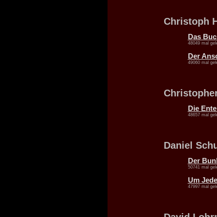
Christoph 
Das Buc
48049 mal gel
Der Anso
49060 mal gel
Christopher
Die Ente
48657 mal gel
Daniel Schu
Der Bun
50741 mal gel
Um Jede
47997 mal gel