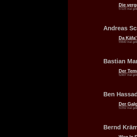
Die ver
57225 mal gel
Andreas Sc
Da Käfa
55640 mal gel
Bastian Ma
Der Temp
52407 mal gel
Ben Hassa
Der Galg
51552 mal gel
Bernd Krä
Weg In D