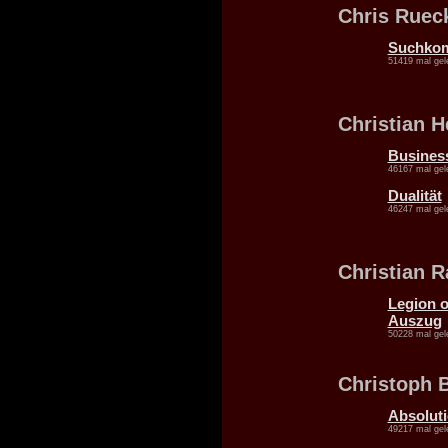
Chris Ruec
Suchko
51419 mal gel
Christian 
Business
46167 mal gel
Dualität
46247 mal gel
Christian 
Legion o
Auszug
50228 mal gel
Christoph B
Absoluti
49217 mal gel