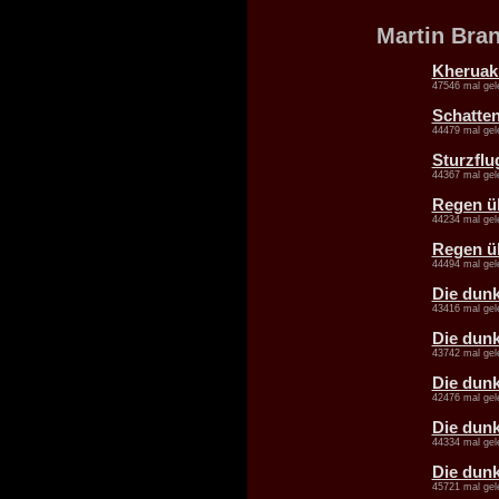
Martin Bra
Kheruak
47546 mal gel
Schatten
44479 mal gel
Sturzflu
44367 mal gel
Regen üb
44234 mal gel
Regen üb
44494 mal gel
Die dunk
43416 mal gel
Die dunk
43742 mal gel
Die dunk
42476 mal gel
Die dunk
44334 mal gel
Die dunk
45721 mal gel