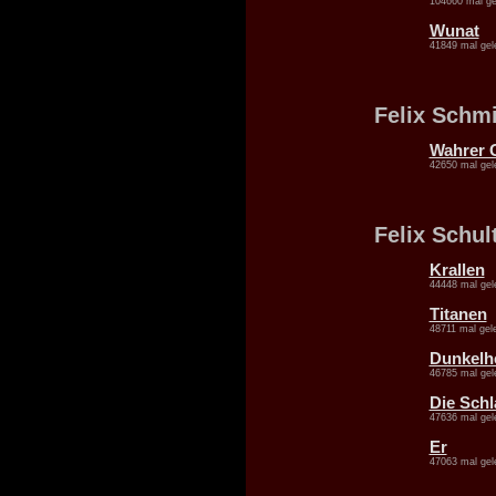
104660 mal ge
Wunat
41849 mal gel
Felix Schm
Wahrer 
42650 mal gel
Felix Schul
Krallen
44448 mal gel
Titanen
48711 mal gel
Dunkelhe
46785 mal gel
Die Schl
47636 mal gel
Er
47063 mal gel