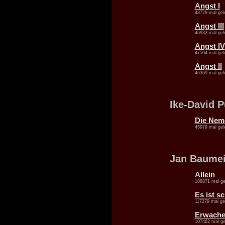
Angst I
48729 mal gel
Angst III
46932 mal gel
Angst IV
47504 mal gel
Angst II
46369 mal gel
Ike-David 
Die Nem
45979 mal gel
Jan Baumei
Allein
108871 mal ge
Es ist s
117279 mal ge
Erwache
107462 mal ge