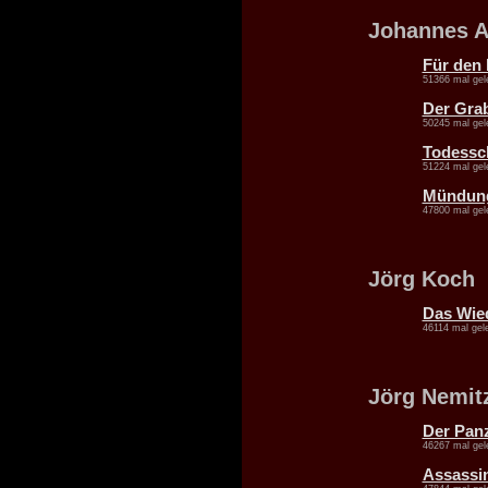
Johannes A
Für den 
51366 mal gel
Der Gra
50245 mal gel
Todessc
51224 mal gel
Mündung
47800 mal gel
Jörg Koch
Das Wied
46114 mal gel
Jörg Nemit
Der Pan
46267 mal gel
Assassi