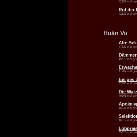
42382 mal gel
Ruf der 
42325 mal gel
Huân Vu
Alte Bek
47722 mal gel
Dämmer
45670 mal gel
Erwach
47207 mal gel
Eisiges 
47685 mal gel
Die War
46263 mal gel
Apokaly
48237 mal gel
Selektio
46812 mal gel
Lobpreis
45423 mal gel