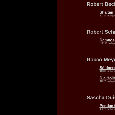
Robert Bec
Shaitan
39739 mal gel
Robert Sch
Damnos
112198 mal ge
Rocco Mey
Söldnera
41887 mal gel
Die Höll
42823 mal gel
Sascha Dui
Pendan 
40678 mal gel