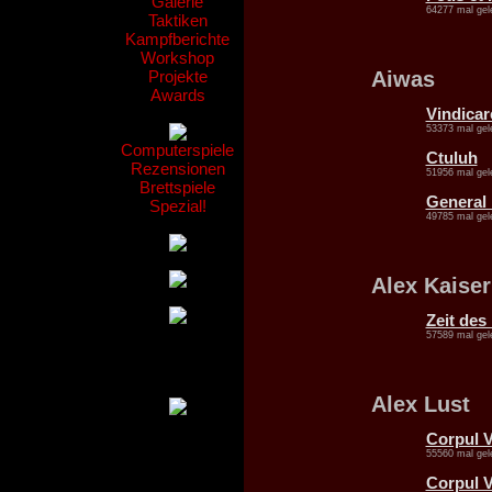
Galerie
64277 mal gel
Taktiken
Kampfberichte
Workshop
Projekte
Aiwas
Awards
Vindicar
53373 mal gel
Computerspiele
Ctuluh
Rezensionen
51956 mal gel
Brettspiele
General
Spezial!
49785 mal gel
Alex Kaiser
Zeit des
57589 mal gel
Alex Lust
Corpul V
55560 mal gel
Corpul V