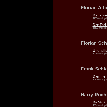
Florian Alb
Blutson
47330 mal gel
Der Tod
46511 mal gel
Florian Sch
Unendli
48168 mal gel
Frank Schl
Dämmer
44470 mal gel
Harry Ruch
Da 'Ack
46749 mal gel