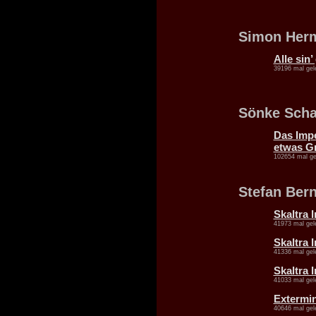
Simon Her
Alle sin’
39196 mal gel
Sönke Sch
Das Imp
etwas G
102654 mal ge
Stefan Ber
Skaltra 
41973 mal gel
Skaltra 
41336 mal gel
Skaltra 
41033 mal gel
Extermi
40646 mal gel