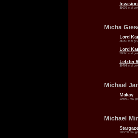
Invasion
39952 mal gel
Micha Gie
Lord Kar
36953 mal gel
Lord Kar
38063 mal gel
Letzter 
36793 mal gel
Michael Ja
Makay
106071 mal ge
Michael Mi
Stargazer
106250 mal ge