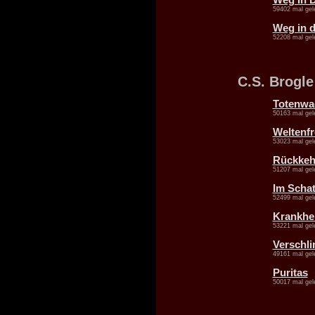
59402 mal gel
Weg in di
52208 mal gel
C.S. Brogle
Totenwa
50163 mal gel
Weltenfr
53023 mal gel
Rückkeh
51207 mal gel
Im Schat
52499 mal gel
Krankhei
53221 mal gel
Verschli
49161 mal gel
Puritas
50017 mal gel