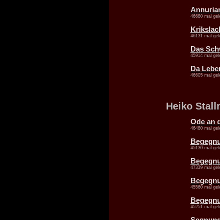
Annuria
46680 mal gel
Krikslac
46131 mal gel
Das Sch
45914 mal gel
Da Leben
46605 mal gel
Heiko Stal
Ode an 
46480 mal gel
Begegnu
45130 mal gel
Begegnu
47339 mal gel
Begegnu
45560 mal gel
Begegnun
45251 mal gel
Segnun