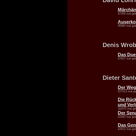
David Loh
Märchän
47358 mal gel
Auserko
46990 mal gel
Denis Wrob
Das Duel
47607 mal gel
Dieter Sant
Der Weg
107513 mal ge
Die Rüc
und Ver
111675 mal ge
Der Sen
41945 mal gel
Das Gen
42823 mal gel