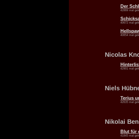
Der Schl
42869 mal gel
Schicksa
40672 mal gel
Hellspaw
40854 mal gel
Nicolas Kno
Hinterlis
42901 mal gel
Niels Hübn
Terius u
42635 mal gel
Nikolai Ben
Blut für
41845 mal gel