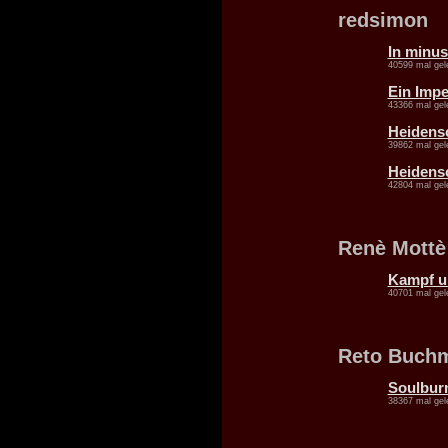
redsimon
In minus
40599 mal gel
Ein Impe
43366 mal gel
Heidensc
39862 mal gel
Heidensc
42804 mal gel
Renè Mottè
Kampf u
40701 mal gel
Reto Buch
Soulburn
38367 mal gel