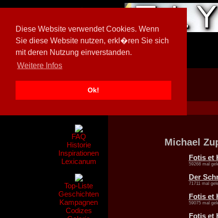
Diese Website verwendet Cookies. Wenn
Sie diese Website nutzen, erkl�ren Sie sich
mit deren Nutzung einverstanden.
[
594026/M3
]
Weitere Infos
Ok!
Nachrichten
Gerüchte
FAQ
Michael Zu
Historie
Inspirationen
Fotis et
Lexicanum
59268 mal gel
Der Sch
71711 mal gel
Top-Liste
Geschichten
Fotis et
Kampagnen
59075 mal gel
Codizes
Fotis et