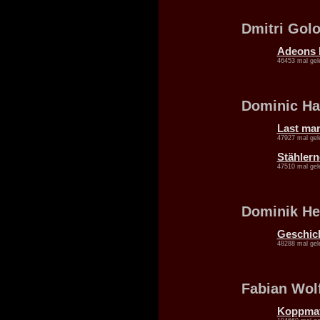
Dmitri Gol
Adeons 
46453 mal gel
Dominic H
Last ma
47927 mal gel
Stählern
47510 mal gel
Dominik H
Geschic
48288 mal gel
Fabian Wol
Koppma