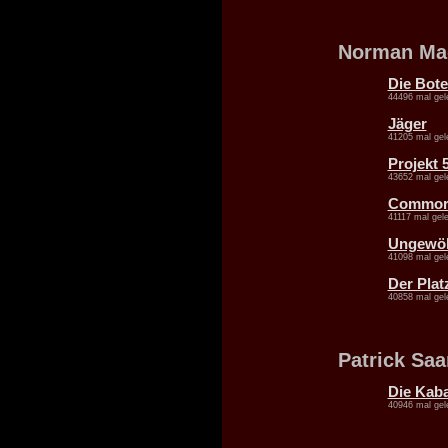
Norman Ma
Die Bote
44496 mal gel
Jäger
41205 mal gel
Projekt 
43652 mal gel
Commorr
41117 mal gel
Ungewöh
41098 mal gel
Der Plat
40858 mal gel
Patrick Saa
Die Kaba
40946 mal gel