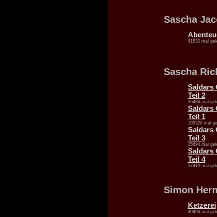
Sascha Jac
Abenteu
41530 mal gel
Sascha Ric
Saldars 
Teil 2
36484 mal gel
Saldars 
Teil 1
105328 mal ge
Saldars 
Teil 3
35694 mal gel
Saldars 
Teil 4
37419 mal gel
Simon Her
Ketzerei
40494 mal gel