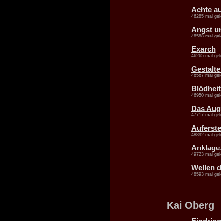
Achte a
46285 mal gel
Angst u
48588 mal gel
Exarch
46265 mal gel
Gestalte
46567 mal gel
Blödheit 
46950 mal gel
Das Aug
47717 mal gel
Auferst
48892 mal gel
Anklage:
49723 mal gel
Wellen d
48593 mal gel
Kai Oberg
Eindring