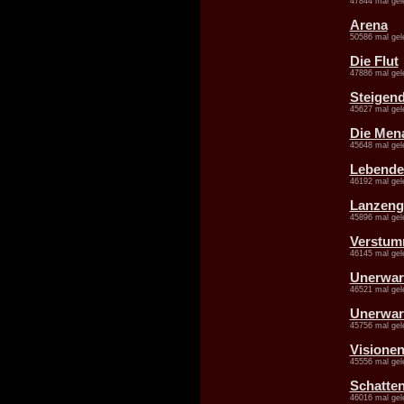
47844 mal gel
Arena
50586 mal gel
Die Flut
47886 mal gel
Steigend
45627 mal gel
Die Men
45648 mal gel
Lebende
46192 mal gel
Lanzeng
45896 mal gel
Verstum
46145 mal gel
Unerwart
46521 mal gel
Unerwarte
45756 mal gel
Visione
45556 mal gel
Schatte
46016 mal gel