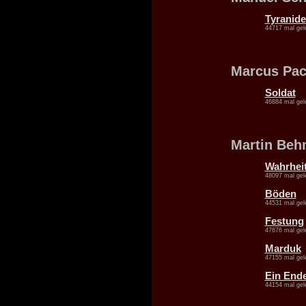
Tyranide
44717 mal gel
Marcus Pac
Soldat
46884 mal gel
Martin Be
Wahrhei
48097 mal gel
Böden
44531 mal gel
Festung
47676 mal gel
Marduk
47155 mal gel
Ein End
44154 mal gel