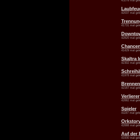
45278 mal gel
Laubfeu
42037 mal gel
Trennun
41731 mal gel
Downto
42820 mal gel
Chance
41429 mal gel
Skaltra 
42302 mal gel
Schreihä
41978 mal gel
Brennen
42167 mal gel
Verlierer
42682 mal gel
Spieler
41167 mal gel
Orkstor
42688 mal gel
Auf der 
41930 mal gel