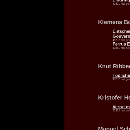
43401 mal gel
Klemens B
Entsche
Gouvern
45732 mal gel
Ferrus E
43881 mal gel
Knut Ribbe
Tödliche
45237 mal gel
Kristofer H
Verrat m
43332 mal gel
Manuel Sch