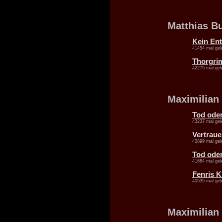
Matthias B
Kein Ent
41454 mal gel
Thorgri
42275 mal gel
Maximilian
Tod oder
43237 mal gel
Vertraue
40899 mal gel
Tod oder
41684 mal gel
Fenris K
40535 mal gel
Maximilian 