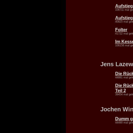
Aufstieg 
106711 mal ge
Aufstieg 
40825 mal gel
Folter
41722 mal gel
Im Kesse
106158 mal ge
Jens Lazew
Die Rück
44881 mal gel
Die Rück
Teil 2
39454 mal gel
Jochen Win
Dumm gel
44490 mal gel