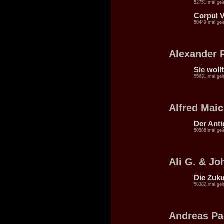
52751 mal gel
Corpul V
50449 mal gel
Alexander 
Sie woll
55631 mal gel
Alfred Maic
Der Anti
50586 mal gel
Ali G. & Jo
Die Zuku
58382 mal gel
Andreas Pa