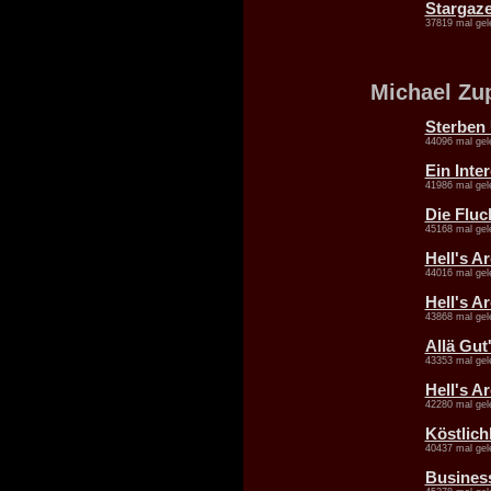
Stargazer
37819 mal gel
Michael Zu
Sterben
44096 mal gel
Ein Inte
41986 mal gel
Die Fluc
45168 mal gel
Hell's Ar
44016 mal gel
Hell's Ar
43868 mal gel
Allä Gut
43353 mal gel
Hell's A
42280 mal gel
Köstlich
40437 mal gel
Business