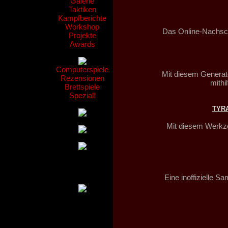
Galerie
Taktiken
Kampfberichte
Workshop
Das Online-Nachsc
Projekte
Awards
Computerspiele
Mit diesem Generato
Rezensionen
mith
Brettspiele
Spezial!
TYR
Mit diesem Werkze
Eine inoffizielle