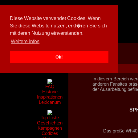
Diese Website verwendet Cookies. Wenn
Sie diese Website nutzen, erkl�ren Sie sich
mit deren Nutzung einverstanden.
[
597026/M3
]
Weitere Infos
Ok!
Nachrichten
Gerüchte
In diesem Bereich wer
anderen Fansites präsen
FAQ
der Ausarbeitung befin
Historie
Inspirationen
Lexicanum
SP
Top-Liste
Geschichten
Kampagnen
Das große Wh40k
Codizes