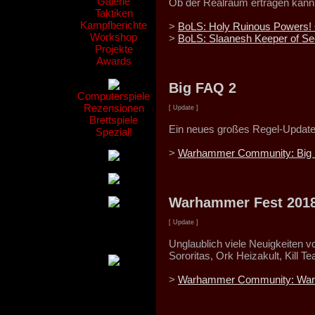
Galerie
Ob der Realraum ertragen kann,
Taktiken
Kampfberichte
>
BoLS: Holy Ruinous Powers
Workshop
>
BoLS: Slaanesh Keeper of Se
Projekte
Awards
Big FAQ 2
Computerspiele
Rezensionen
[ Update ]
Brettspiele
Ein neues großes Regel-Update
Spezial!
>
Warhammer Community: Big 
Warhammer Fest 201
[ Update ]
Unglaublich viele Neuigkeiten
Sororitas, Ork Heizakult, Kill 
>
Warhammer Community: Warh