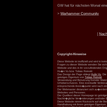
GW hat für nächsten Monat ein
>
Warhammer Community
[
Nach
Copyright-Hinweise
Diese Website ist inoffiziell und wird in ke
Fragen zu dieser Website wenden Sie sich
Website und des in ihr vorzufindenden Ori
Hu�n Vu bzw. Tobias Reinold.
Das Design der Page obliegt
Huân Vu
. Di
geistiges Eigentum von
Tobias Reinold
.
Verwendung und Benutzung fremder Material
Urheberschutzes. Eine eventuelle Verletzu
entsprechende Ansto�punkt wird nach eine
Der Webmaster distanziert sich au�erdem 
Websites und Personen.
Der Quelltext dieser Homepage ist geistig
Nachtr�gliche Ver�nderungen und/oder Ben
Diese Website nimmt Rücksicht auf die 
Handhabung mit ihrem geistigen Eigentum.