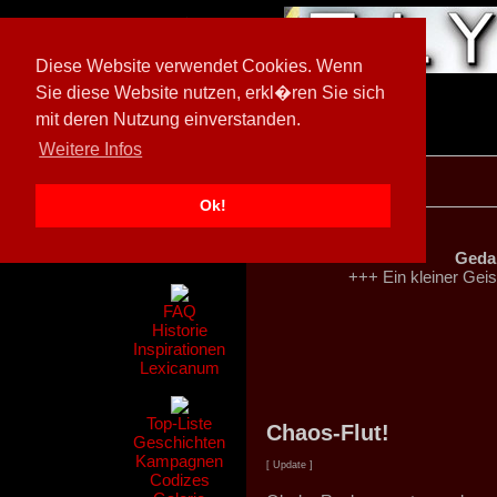
Diese Website verwendet Cookies. Wenn
Sie diese Website nutzen, erkl�ren Sie sich
mit deren Nutzung einverstanden.
[
602026/M3
]
Weitere Infos
Ok!
Nachrichten
Gerüchte
Geda
+++ Ein kleiner Geis
FAQ
Historie
Inspirationen
Lexicanum
Top-Liste
Chaos-Flut!
Geschichten
Kampagnen
[ Update ]
Codizes