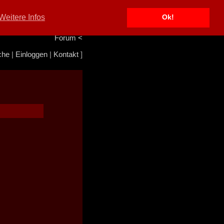
Portal
<
Weitere Infos
Ok!
Info/Impressum
<
Team
<
Forum
<
che
|
Einloggen
|
Kontakt
]