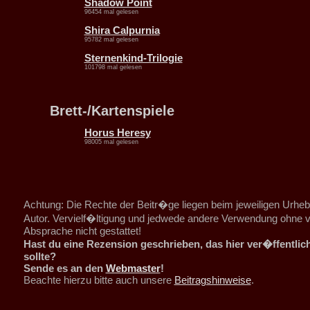
Shadow Point
96454 mal gelesen
Shira Calpurnia
95782 mal gelesen
Sternenkind-Trilogie
101798 mal gelesen
Brett-/Kartenspiele
Horus Heresy
98005 mal gelesen
Achtung: Die Rechte der Beitr�ge liegen beim jeweiligen Urheb
Autor. Vervielf�ltigung und jedwede andere Verwendung ohne v
Absprache nicht gestattet!
Hast du eine Rezension geschrieben, das hier ver�ffentlic
sollte?
Sende es an den
Webmaster
!
Beachte hierzu bitte auch unsere
Beitragshinweise
.