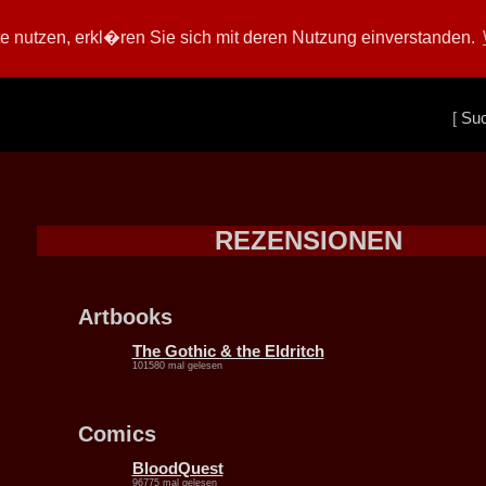
 nutzen, erkl�ren Sie sich mit deren Nutzung einverstanden.
[
Su
REZENSIONEN
Artbooks
The Gothic & the Eldritch
101580 mal gelesen
Comics
BloodQuest
96775 mal gelesen