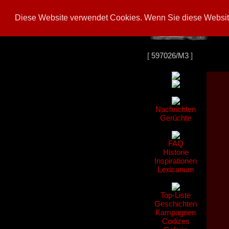
Diese Website verwendet Cookies. Wenn Sie diese Website
[
597026/M3
]
Nachrichten
Gerüchte
FAQ
Historie
Inspirationen
Lexicanum
Top-Liste
Geschichten
Kampagnen
Codizes