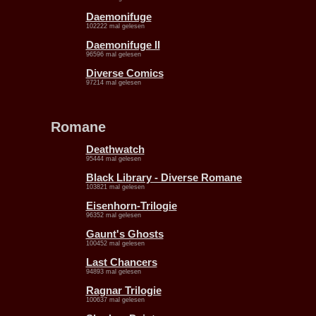
Daemonifuge
102222 mal gelesen
Daemonifuge II
96596 mal gelesen
Diverse Comics
97214 mal gelesen
Romane
Deathwatch
95444 mal gelesen
Black Library - Diverse Romane
103821 mal gelesen
Eisenhorn-Trilogie
96352 mal gelesen
Gaunt's Ghosts
100452 mal gelesen
Last Chancers
94893 mal gelesen
Ragnar Trilogie
100637 mal gelesen