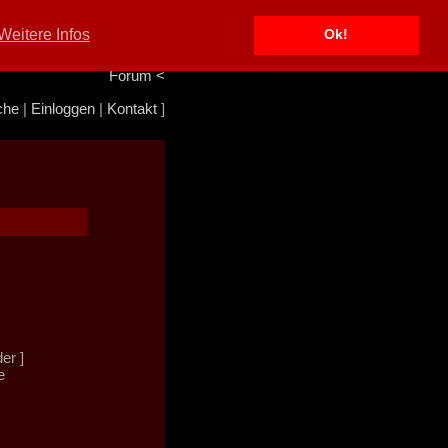
Portal
<
Weitere Infos
Ok!
Info/Impressum
<
Team
<
Forum
<
che
|
Einloggen
|
Kontakt
]
der ]
e