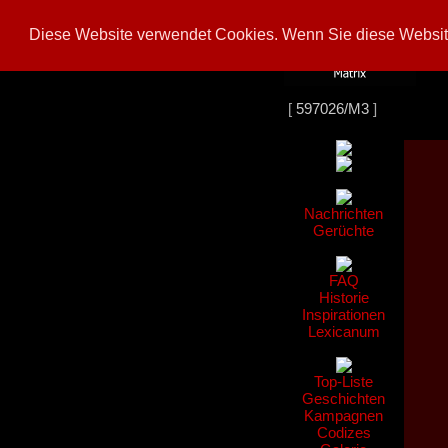
Diese Website verwendet Cookies. Wenn Sie diese Website
[
597026/M3
]
Nachrichten
Gerüchte
FAQ
Historie
Inspirationen
Lexicanum
Top-Liste
Geschichten
Kampagnen
Codizes