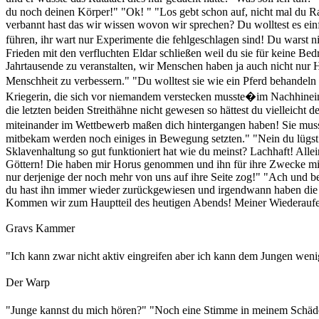
du noch deinen Körper!" "Ok! " "Los gebt schon auf, nicht mal du Ra
verbannt hast das wir wissen wovon wir sprechen? Du wolltest es einf
führen, ihr wart nur Experimente die fehlgeschlagen sind! Du warst 
Frieden mit den verfluchten Eldar schließen weil du sie für keine B
Jahrtausende zu veranstalten, wir Menschen haben ja auch nicht nur H
Menschheit zu verbessern." "Du wolltest sie wie ein Pferd behandeln
Kriegerin, die sich vor niemandem verstecken musste�im Nachhinein
die letzten beiden Streithähne nicht gewesen so hättest du vielleicht
miteinander im Wettbewerb maßen dich hintergangen haben! Sie muss
mitbekam werden noch einiges in Bewegung setzten." "Nein du lügst! 
Sklavenhaltung so gut funktioniert hat wie du meinst? Lachhaft! Alle
Göttern! Die haben mir Horus genommen und ihn für ihre Zwecke miss
nur derjenige der noch mehr von uns auf ihre Seite zog!" "Ach und b
du hast ihn immer wieder zurückgewiesen und irgendwann haben die Ch
Kommen wir zum Hauptteil des heutigen Abends! Meiner Wiederaufer
Gravs Kammer
"Ich kann zwar nicht aktiv eingreifen aber ich kann dem Jungen weni
Der Warp
"Junge kannst du mich hören?" "Noch eine Stimme in meinem Schädel�l