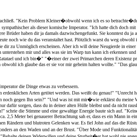
chließ. "Kein Problem Kleiner�obwohl wenn ich es so betrachte�du 
h sympathischer als dieser komische Imperator. "Ich hatte dich doch m
ere Brüder haben dir ja damals dazwischengefunkt. Sie konntest du ja 
te noch wie du das veranstaltet hast. Plötzlich warst du weg obwohl i
dir zu Unmöglich erscheinen. Aber ich will deine Neugierde in einer H
unterstehen mir und alles was sie im Warp tun kann ich erkennen und 
st Ratatael und ich bin�" "�einer der zwei Primarchen deren Existenz p
obwohl ich glaube das er sie vor mir geheim halten wollte." "Das glau
s Imperator die Dinge etwas zu verbessern.
en erdenklichen Arten getötet werden. Das weißt du genau!" "Unrecht 
n noch gegen Ihn sein?" "Und was ist mit mir�wie erklärst du meine 
 nur dafür sorgen, dass du in deiner alten Hülle bleibst und da nicht
" schrie die Stimme und eine gewaltige Energie baute sich auf. "Keine
f ca. 2,5 Meter bei genauerer Betrachtung sah er, dass es ein Mann in 
enen Rändern und blutroten Gelenken war. Es fiel John auf das die Rü
sonders an den Waden und an der Brust. "Über Mode und Funktionalität
n?" "Behalte deinen Widerwillen und deine Sturheit�er hat wohl nie ang