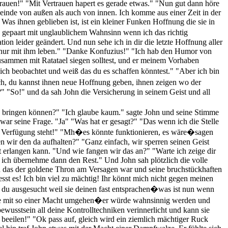
rtrauen!" "Mit Vertrauen hapert es gerade etwas." "Nun gut dann höre
einde von außen als auch von innen. Ich komme aus einer Zeit in der
s ihnen geblieben ist, ist ein kleiner Funken Hoffnung die sie in
 gepaart mit unglaublichem Wahnsinn wenn ich das richtig
ion leider geändert. Und nun sehe ich in dir die letzte Hoffnung aller
 nur mit ihm leben." "Danke Konfuzius!" "Ich hab den Humor von
usammen mit Ratatael siegen solltest, und er meinem Vorhaben
ch beobachtet und weiß das du es schaffen könntest." "Aber ich bin
ch, du kannst ihnen neue Hoffnung geben, ihnen zeigen wo der
?" "So!" und da sah John die Versicherung in seinem Geist und all
ns bringen können?" "Ich glaube kaum." sagte John und seine Stimme
" war seine Frage. "Ja" "Was hat er gesagt?" "Das wenn ich die Stelle
 zur Verfügung steht!" "Mh�es könnte funktionieren, es wäre�sagen
n wir den da aufhalten?" "Ganz einfach, wir sperren seinen Geist
t erlangen kann. "Und wie fangen wir das an?" "Warte ich zeige dir
 ich übernehme dann den Rest." Und John sah plötzlich die volle
ah das der goldene Thron am Versagen war und seine bruchstückhaften
esst es! Ich bin viel zu mächtig! Ihr könnt mich nicht gegen meinen
t du ausgesucht weil sie deinen fast entsprachen�was ist nun wenn
e mit so einer Macht umgehen�er würde wahnsinnig werden und
ewusstsein all deine Kontrolltechniken verinnerlicht und kann sie
eeilen!" "Ok pass auf, gleich wird ein ziemlich mächtiger Ruck