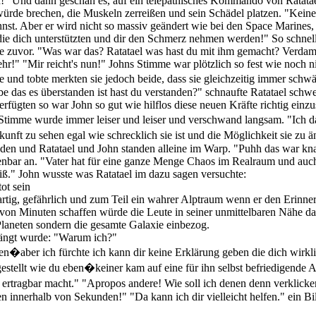
n!" Und dann geschah es, auf ein telepathisches Kommando von Ratatael
würde brechen, die Muskeln zerreißen und sein Schädel platzen. "Keine 
st. Aber er wird nicht so massiv geändert wie bei den Space Marines, 
die dich unterstützten und dir den Schmerz nehmen werden!" So schne
 je zuvor. "Was war das? Ratatael was hast du mit ihm gemacht? Verdamm
ehr!" "Mir reicht's nun!" Johns Stimme war plötzlich so fest wie noch n
e und tobte merkten sie jedoch beide, dass sie gleichzeitig immer sc
abe das es überstanden ist hast du verstanden?" schnaufte Ratatael sch
fügten so war John so gut wie hilflos diese neuen Kräfte richtig einzus
e Stimme wurde immer leiser und leiser und verschwand langsam. "Ich
ft zu sehen egal wie schrecklich sie ist und die Möglichkeit sie zu ä
en und Ratatael und John standen alleine im Warp. "Puhh das war knap
nbar an. "Vater hat für eine ganze Menge Chaos im Realraum und auch 
ß." John wusste was Ratatael im dazu sagen versuchte:
ot sein
rtig, gefährlich und zum Teil ein wahrer Alptraum wenn er den Erinne
 von Minuten schaffen würde die Leute in seiner unmittelbaren Nähe da
Planeten sondern die gesamte Galaxie einbezog.
drängt wurde: "Warum ich?"
er ich fürchte ich kann dir keine Erklärung geben die dich wirklich
 gestellt wie du eben�keiner kam auf eine für ihn selbst befriedigende
rtragbar macht." "Apropos andere! Wie soll ich denen denn verklickern
en innerhalb von Sekunden!" "Da kann ich dir vielleicht helfen." ein B