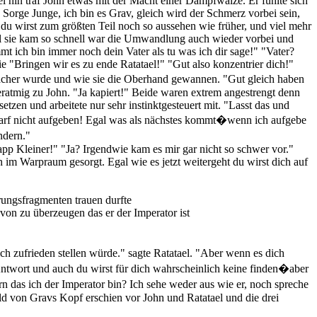
 hin traf John etwas mit der Macht einer Dampfwalze. Er fühlte sich
Sorge Junge, ich bin es Grav, gleich wird der Schmerz vorbei sein,
du wirst zum größten Teil noch so aussehen wie früher, und viel mehr
ll sie kam so schnell war die Umwandlung auch wieder vorbei und
t ich bin immer noch dein Vater als tu was ich dir sage!" "Vater?
ie "Bringen wir es zu ende Ratatael!" "Gut also konzentrier dich!"
hwächer wurde und wie sie die Oberhand gewannen. "Gut gleich haben
weratmig zu John. "Ja kapiert!" Beide waren extrem angestrengt denn
etzen und arbeitete nur sehr instinktgesteuert mit. "Lasst das und
 darf nicht aufgeben! Egal was als nächstes kommt�wenn ich aufgebe
ndern."
p Kleiner!" "Ja? Irgendwie kam es mir gar nicht so schwer vor."
im Warpraum gesorgt. Egal wie es jetzt weitergeht du wirst dich auf
rungsfragmenten trauen durfte
von zu überzeugen das er der Imperator ist
 zufrieden stellen würde." sagte Ratatael. "Aber wenn es dich
 Antwort und auch du wirst für dich wahrscheinlich keine finden�aber
 das ich der Imperator bin? Ich sehe weder aus wie er, noch spreche
ild von Gravs Kopf erschien vor John und Ratatael und die drei