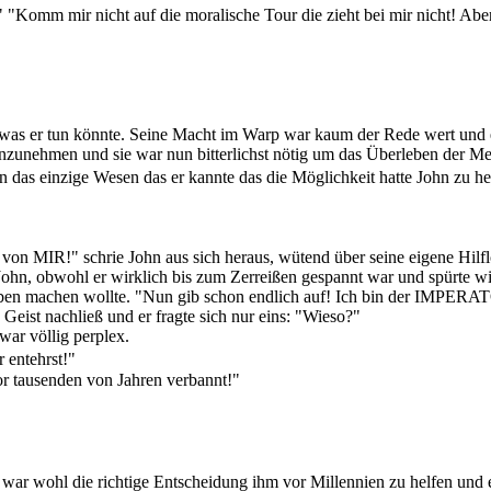
 "Komm mir nicht auf die moralische Tour die zieht bei mir nicht! Ab
t was er tun könnte. Seine Macht im Warp war kaum der Rede wert und er
nzunehmen und sie war nun bitterlichst nötig um das Überleben der Me
n das einzige Wesen das er kannte das die Möglichkeit hatte John zu hel
von MIR!" schrie John aus sich heraus, wütend über seine eigene Hilflo
John, obwohl er wirklich bis zum Zerreißen gespannt war und spürte w
lauben machen wollte. "Nun gib schon endlich auf! Ich bin der IMPER
eist nachließ und er fragte sich nur eins: "Wieso?"
r völlig perplex.
 entehrst!"
r tausenden von Jahren verbannt!"
ar wohl die richtige Entscheidung ihm vor Millennien zu helfen und er