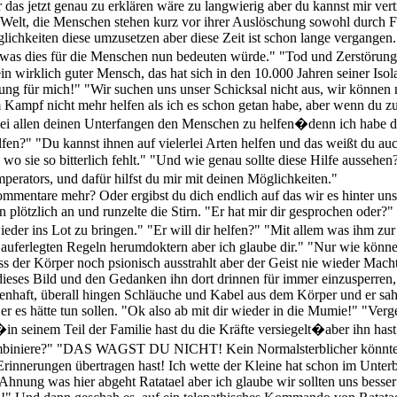
r das jetzt genau zu erklären wäre zu langwierig aber du kannst mir ve
me Welt, die Menschen stehen kurz vor ihrer Auslöschung sowohl durch F
keiten diese umzusetzen aber diese Zeit ist schon lange vergangen. Wa
t was dies für die Menschen nun bedeuten würde." "Tod und Zerstörung
n wirklich guter Mensch, das hat sich in den 10.000 Jahren seiner Isolat
ng für mich!" "Wir suchen uns unser Schicksal nicht aus, wir können
Kampf nicht mehr helfen als ich es schon getan habe, aber wenn du z
bei allen deinen Unterfangen den Menschen zu helfen�denn ich habe di
n?" "Du kannst ihnen auf vielerlei Arten helfen und das weißt du au
o sie so bitterlich fehlt." "Und wie genau sollte diese Hilfe aussehen
perators, und dafür hilfst du mir mit deinen Möglichkeiten."
ommentare mehr? Oder ergibst du dich endlich auf das wir es hinter u
n plötzlich an und runzelte die Stirn. "Er hat mir dir gesprochen oder?
 wieder ins Lot zu bringen." "Er will dir helfen?" "Mit allem was ihm
 auferlegten Regeln herumdoktern aber ich glaube dir." "Nur wie könne
s der Körper noch psionisch ausstrahlt aber der Geist nie wieder Mach
 dieses Bild und den Gedanken ihn dort drinnen für immer einzusperren,
mienhaft, überall hingen Schläuche und Kabel aus dem Körper und er s
er es hätte tun sollen. "Ok also ab mit dir wieder in die Mumie!" "Verg
in seinem Teil der Familie hast du die Kräfte versiegelt�aber ihn has
 Kombiniere?" "DAS WAGST DU NICHT! Kein Normalsterblicher könnt
Erinnerungen übertragen hast! Ich wette der Kleine hat schon im Unterb
ng was hier abgeht Ratatael aber ich glaube wir sollten uns besser b