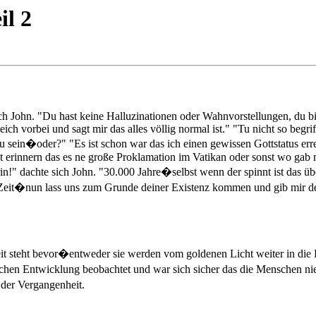
il 2
 John. "Du hast keine Halluzinationen oder Wahnvorstellungen, du bis
h vorbei und sagt mir das alles völlig normal ist." "Tu nicht so begriff
zu sein�oder?" "Es ist schon war das ich einen gewissen Gottstatus e
 erinnern das es ne große Proklamation im Vatikan oder sonst wo gab
drin!" dachte sich John. "30.000 Jahre�selbst wenn der spinnt ist das üb
 Zeit�nun lass uns zum Grunde deiner Existenz kommen und gib mir de
teht bevor�entweder sie werden vom goldenen Licht weiter in die Du
lichen Entwicklung beobachtet und war sich sicher das die Menschen n
�der Vergangenheit.