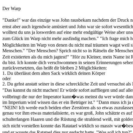
Der Warp
"Danke!" war das einzige was John rausbekam nachdem der Druck na
ernst aber auch irgendwie amüsiert und John war sie sofort wesentlic
wolltest du uns ja loswerden auf eine mehr endgültige Weise aber uns
zum Glück im Warp nicht mehr ausfindig machen." "Ich frage mich heu
Möglichkeiten im Warp von denen du nicht mal träumen wagst weil sie 
Menschen." "Der Menschen? Sprich nicht so in Rätseln die Menschen 
Zeit existierten als du mich jagtest!" "Hör zu Kleiner, mein Name i
du bist. Ich konnte dich verschwommen in seinen Erinnerungen sehen 
zurückversetzten, das heißt dir bleiben 2 Möglichkeiten:
1. Du überlässt dem alten Sack wirklich deinen Körper
oder
2. Du gehst anstatt seiner in diese schreckliche Zeit und versuchst al
"Das kannst du nicht machen! Er würde sofort auffliegen und auf all
vollbringt die nur der Imperator kann�was meinst du wer würde dan
im Imperium wird wissen das er ein Betrüger ist." "Dann muss ich ja
"NEIN! Ich werde euch beiden eher Zerstören als so etwas zuzulassen!
genau vor ihm etwas materialisierte, es war groß, John schätzte es au
schulterlangen Haaren und die Rüstung die strahlend weiß, mit gold
sich nicht vorstellen konnte das Ratatael wirklich so massiv war�be
und er wusste das Ratatael dies nur gedacht hatte. "Was soll ich tu