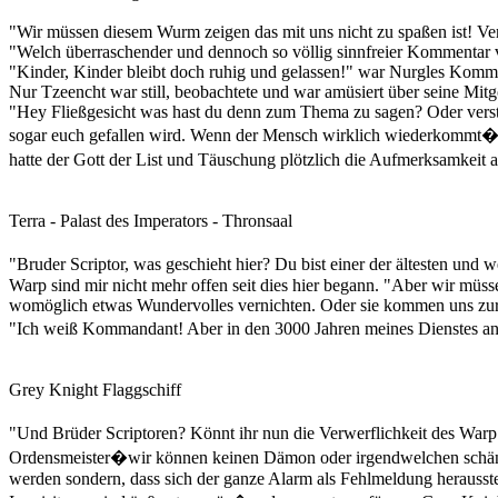
"Wir müssen diesem Wurm zeigen das mit uns nicht zu spaßen ist! Ver
"Welch überraschender und dennoch so völlig sinnfreier Kommentar v
"Kinder, Kinder bleibt doch ruhig und gelassen!" war Nurgles Komm
Nur Tzeencht war still, beobachtete und war amüsiert über seine Mitg
"Hey Fließgesicht was hast du denn zum Thema zu sagen? Oder verst
sogar euch gefallen wird. Wenn der Mensch wirklich wiederkommt�dan
hatte der Gott der List und Täuschung plötzlich die Aufmerksamkeit 
Terra - Palast des Imperators - Thronsaal
"Bruder Scriptor, was geschieht hier? Du bist einer der ältesten und
Warp sind mir nicht mehr offen seit dies hier begann. "Aber wir müss
womöglich etwas Wundervolles vernichten. Oder sie kommen uns zur
"Ich weiß Kommandant! Aber in den 3000 Jahren meines Dienstes an 
Grey Knight Flaggschiff
"Und Brüder Scriptoren? Könnt ihr nun die Verwerflichkeit des Warp
Ordensmeister�wir können keinen Dämon oder irgendwelchen schänd
werden sondern, dass sich der ganze Alarm als Fehlmeldung herausstel