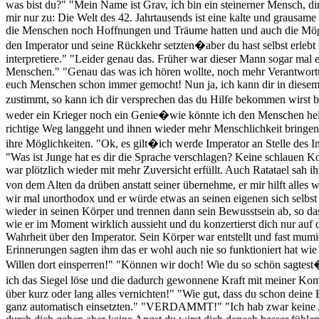
was bist du?" "Mein Name ist Grav, ich bin ein steinerner Mensch, di
mir nur zu: Die Welt des 42. Jahrtausends ist eine kalte und grausa
die Menschen noch Hoffnungen und Träume hatten und auch die Möglich
den Imperator und seine Rückkehr setzten�aber du hast selbst erleb
interpretiere." "Leider genau das. Früher war dieser Mann sogar mal ei
Menschen." "Genau das was ich hören wollte, noch mehr Verantwortu
euch Menschen schon immer gemocht! Nun ja, ich kann dir in diesem 
zustimmt, so kann ich dir versprechen das du Hilfe bekommen wirst 
weder ein Krieger noch ein Genie�wie könnte ich den Menschen helfe
richtige Weg langgeht und ihnen wieder mehr Menschlichkeit bringen w
ihre Möglichkeiten. "Ok, es gilt�ich werde Imperator an Stelle des Im
"Was ist Junge hat es dir die Sprache verschlagen? Keine schlauen K
war plötzlich wieder mit mehr Zuversicht erfüllt. Auch Ratatael sah ih
von dem Alten da drüben anstatt seiner übernehme, er mir hilft alles
wir mal unorthodox und er würde etwas an seinen eigenen sich selbst
wieder in seinen Körper und trennen dann sein Bewusstsein ab, so das
wie er im Moment wirklich aussieht und du konzertierst dich nur auf
Wahrheit über den Imperator. Sein Körper war entstellt und fast mu
Erinnerungen sagten ihm das er wohl auch nie so funktioniert hat wie 
Willen dort einsperren!" "Können wir doch! Wie du so schön sagtest�
ich das Siegel löse und die dadurch gewonnene Kraft mit meiner
über kurz oder lang alles vernichten!" "Wie gut, dass du schon deine 
ganz automatisch einsetzten." "VERDAMMT!" "Ich hab zwar keine Ahnu