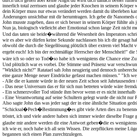
durch dich gehen aber keine Angst du wirst dich danach besser fühle
innerlich total zerrissen und glaube jeder Knochen in seinem Körper 
dein Körper muss nur etwas verändert werden damit du überleben kann
Änderungen unsichtbar mit dir herumtragen. Ich gebe dir Nanomeds 
John musste zugeben, dass er sich besser in seinem Körper fühlte als
Nun ja, biologisch vielleicht aber Emotional schon lange Zeit nicht m
Und das taten sie beide�während die Wesenheit des Imperators schri
wir es aber wir dürfen keine Sekunde nachlassen bis ich dir gesagt h
obwohl die durch die Siegellösung plötzlich über extrem viel Macht ver
ergebt euch! Ich bin der rechtmäßige Herrscher der Menschheit!" di
wäre ich so oder so Tod�so habe ich wenigstens die Chance eine Zukun
Und plötzlich war es vorbei. Die Stimme und Präsenz war verschwund
"Wirklich nicht?" Ratatael sah John neugierig und dennoch unbereche
eine ganze Menge neuer Eindrücke gefasst machen müssen." "Ich wei
- Alle die er kannte würde in der neuen Zeit schon seit Jahrtausenden t
- Das neue Universum das er für sich nun betreten würde wäre fremda
- Ein schmerzvoller Tod stünde ihm bevor wenn er es nicht innerhalb
- Eine Verantwortung auf seine Schultern gelegt wurde die nicht nur 
Also sagte John das was jeder sagt der in eine ähnliche Situation ge
"Schicksal�Pech�Bestimmung�es gibt viele Arten dies zu benennen�ab
tröstet, ich und viele andere haben sich immer wieder dieselbe Frage
glaube mir andere werden dir eine Antwort geben�die es wenigstens e
ich wie er, noch habe ich all sein Wissen. Die zerpflücken meine Lüg
begannen sich einen Plan zurechtzulegen.