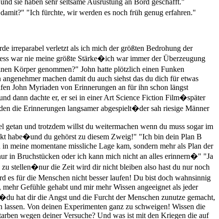
und sie haben sehr seltsame Ausrüstung an Bord geschafft."
damit?" "Ich fürchte, wir werden es noch früh genug erfahren."
e irreparabel verletzt als ich mich der größten Bedrohung der
rness war nie meine größte Stärke�ich war immer der Überzeugung
einen Körper genommen?" John hatte plötzlich einen Funken
en angenehmer machen damit du auch siehst das du dich für etwas
rafen John Myriaden von Erinnerungen an für ihn schon längst
und dann dachte er, er sei in einer Art Science Fiction Film�später
rden die Erinnerungen langsamer abgespielt�der sah riesige Männer
 viel getan und trotzdem willst du weitermachen wenn du muss sogar im
ickt habe�und du gehörst zu diesem Zweig!" "Ich bin dein Plan B
ich in meine momentane missliche Lage kam, sondern mehr als Plan der
ur in Bruchstücken oder ich kann mich nicht an alles erinnern�" "Ja
u stellen�nur die Zeit wird dir nicht bleiben also hast du nur noch
d es für die Menschen nicht besser laufen! Du bist doch wahnsinnig
t, mehr Gefühle gehabt und mir mehr Wissen angeeignet als jeder
du hat dir die Angst und die Furcht der Menschen zunutze gemacht,
en lassen. Von deinen Experimenten ganz zu schweigen! Wissen die
starben wegen deiner Versuche? Und was ist mit den Kriegen die auf