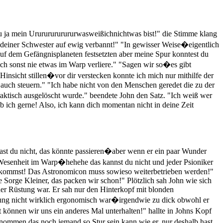
ja mein Urururururururwasweißichnichtwas bist!" die Stimme klang
it deiner Schwester auf ewig verbannt!" "In gewisser Weise�eigentlich
auf dem Gefängnisplaneten festsetzten aber meine Spur konntest du
ch sonst nie etwas im Warp verliere." "Sagen wir so�es gibt
insicht stillen�vor dir verstecken konnte ich mich nur mithilfe der
auch steuern." "Ich habe nicht von den Menschen geredet die zu der
raktisch ausgelöscht wurde." beendete John den Satz. "Ich weiß wer
b ich gerne! Also, ich kann dich momentan nicht in deine Zeit
hast du nicht, das könnte passieren�aber wenn er ein paar Wunder
Wesenheit im Warp�hehehe das kannst du nicht und jeder Psioniker
 rauskommst! Das Astronomicon muss sowieso weiterbetrieben werden!"
 Sorge Kleiner, das packen wir schon!" Plötzlich sah John wie sich
einer Rüstung war. Er sah nur den Hinterkopf mit blonden
stung nicht wirklich ergonomisch war�irgendwie zu dick obwohl er
 können wir uns ein anderes Mal unterhalten!" hallte in Johns Kopf
enommen das noch jemand so Stur sein kann wie er, nur deshalb hast