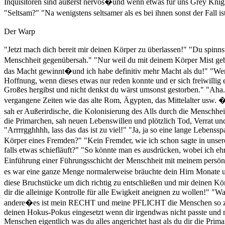
Inquisitoren sind äußerst nervös�und wenn etwas für uns Grey Knigh
"Seltsam?" "Na wenigstens seltsamer als es bei ihnen sonst der Fall
Der Warp
"Jetzt mach dich bereit mir deinen Körper zu überlassen!" "Du spinn
Menschheit gegenübersah." "Nur weil du mit deinem Körper Mist geb
das Macht gewinnt�und ich habe definitiv mehr Macht als du!" "Wen
Hoffnung, wenn dieses etwas nur reden konnte und er sich freiwillig 
Großes hergibst und nicht denkst du wärst umsonst gestorben." "Aha.
vergangene Zeiten wie das alte Rom, Ägypten, das Mittelalter usw. �pl
sah er Außerirdische, die Kolonisierung des Alls durch die Menschh
die Primarchen, sah neuen Lebenswillen und plötzlich Tod, Verrat u
"Arrrrgghhhh, lass das das ist zu viel!" "Ja, ja so eine lange Lebens
Körper eines Fremden?" "Kein Fremder, wie ich schon sagte in unser
falls etwas schiefläuft?" "So könnte man es ausdrücken, wobei ich e
Einführung einer Führungsschicht der Menschheit mit meinem persönli
es war eine ganze Menge normalerweise bräuchte dein Hirn Monate um 
diese Bruchstücke um dich richtig zu entschließen und mir deinen Kö
dir die alleinige Kontrolle für alle Ewigkeit aneignen zu wollen!" "
andere�es ist mein RECHT und meine PFLICHT die Menschen so zu fü
deinen Hokus-Pokus eingesetzt wenn dir irgendwas nicht passte und 
Menschen eigentlich was du alles angerichtet hast als du dir die Pr