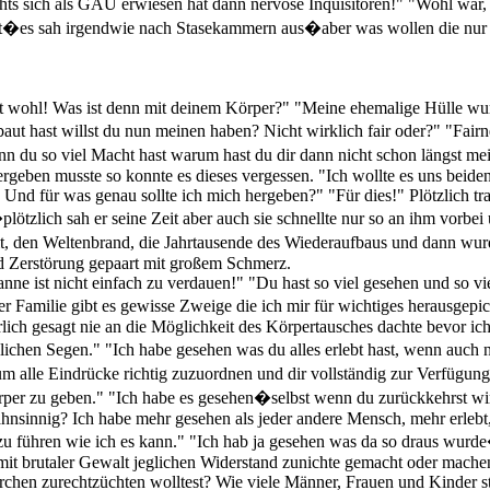
ts sich als GAU erwiesen hat dann nervöse Inquisitoren!" "Wohl war, 
 ist�es sah irgendwie nach Stasekammern aus�aber was wollen die nur 
st wohl! Was ist denn mit deinem Körper?" "Meine ehemalige Hülle wurd
aut hast willst du nun meinen haben? Nicht wirklich fair oder?" "Fai
n du so viel Macht hast warum hast du dir dann nicht schon längst m
ergeben musste so konnte es dieses vergessen. "Ich wollte es uns beid
 Und für was genau sollte ich mich hergeben?" "Für dies!" Plötzlich t
ötzlich sah er seine Zeit aber auch sie schnellte nur so an ihm vorbei 
eit, den Weltenbrand, die Jahrtausende des Wiederaufbaus und dann wu
nd Zerstörung gepaart mit großem Schmerz.
spanne ist nicht einfach zu verdauen!" "Du hast so viel gesehen und so
er Familie gibt es gewisse Zweige die ich mir für wichtiges herausgep
hrlich gesagt nie an die Möglichkeit des Körpertausches dachte bevor 
chen Segen." "Ich habe gesehen was du alles erlebt hast, wenn auch n
alle Eindrücke richtig zuzuordnen und dir vollständig zur Verfügung z
rper zu geben." "Ich habe es gesehen�selbst wenn du zurückkehrst wir
Wahnsinnig? Ich habe mehr gesehen als jeder andere Mensch, mehr erleb
hren wie ich es kann." "Ich hab ja gesehen was da so draus wurde�
mit brutaler Gewalt jeglichen Widerstand zunichte gemacht oder mach
imarchen zurechtzüchten wolltest? Wie viele Männer, Frauen und Kinder 