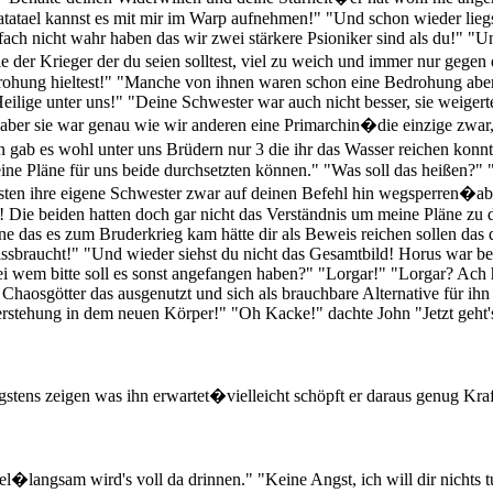
tatael kannst es mit mir im Warp aufnehmen!" "Und schon wieder liegst
ach nicht wahr haben das wir zwei stärkere Psioniker sind als du!" "Un
nie der Krieger der du seien solltest, viel zu weich und immer nur ge
edrohung hieltest!" "Manche von ihnen waren schon eine Bedrohung abe
eilige unter uns!" "Deine Schwester war auch nicht besser, sie weiger
 aber sie war genau wie wir anderen eine Primarchin�die einzige zwar, 
 gab es wohl unter uns Brüdern nur 3 die ihr das Wasser reichen ko
 deine Pläne für uns beide durchsetzten können." "Was soll das heißen?" 
ten ihre eigene Schwester zwar auf deinen Befehl hin wegsperren�abe
Die beiden hatten doch gar nicht das Verständnis um meine Pläne zu d
ine das es zum Bruderkrieg kam hätte dir als Beweis reichen sollen das
braucht!" "Und wieder siehst du nicht das Gesamtbild! Horus war bei 
ei wem bitte soll es sonst angefangen haben?" "Lorgar!" "Lorgar? Ach 
aosgötter das ausgenutzt und sich als brauchbare Alternative für ihn e
stehung in dem neuen Körper!" "Oh Kacke!" dachte John "Jetzt geht'
gstens zeigen was ihn erwartet�vielleicht schöpft er daraus genug Kr
angsam wird's voll da drinnen." "Keine Angst, ich will dir nichts tun