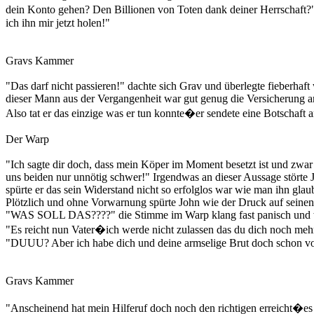
dein Konto gehen? Den Billionen von Toten dank deiner Herrschaft?"
ich ihn mir jetzt holen!"
Gravs Kammer
"Das darf nicht passieren!" dachte sich Grav und überlegte fieberhaf
dieser Mann aus der Vergangenheit war gut genug die Versicherung a
Also tat er das einzige was er tun konnte�er sendete eine Botschaft a
Der Warp
"Ich sagte dir doch, dass mein Köper im Moment besetzt ist und zwar 
uns beiden nur unnötig schwer!" Irgendwas an dieser Aussage störte 
spürte er das sein Widerstand nicht so erfolglos war wie man ihn g
Plötzlich und ohne Vorwarnung spürte John wie der Druck auf seinen G
"WAS SOLL DAS????" die Stimme im Warp klang fast panisch und wa
"Es reicht nun Vater�ich werde nicht zulassen das du dich noch mehr
"DUUU? Aber ich habe dich und deine armselige Brut doch schon vo
Gravs Kammer
"Anscheinend hat mein Hilferuf doch noch den richtigen erreicht�es w