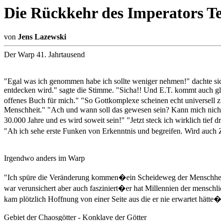
Die Rückkehr des Imperators Te
von
Jens Lazewski
Der Warp 41. Jahrtausend
"Egal was ich genommen habe ich sollte weniger nehmen!" dachte sich
entdecken wird." sagte die Stimme. "Sicha!! Und E.T. kommt auch gleic
offenes Buch für mich." "So Gottkomplexe scheinen echt universell 
Menschheit." "Ach und wann soll das gewesen sein? Kann mich nicht
30.000 Jahre und es wird soweit sein!" "Jetzt steck ich wirklich tief 
"Ah ich sehe erste Funken von Erkenntnis und begreifen. Wird auch
Irgendwo anders im Warp
"Ich spüre die Veränderung kommen�ein Scheideweg der Menschheit s
war verunsichert aber auch fasziniert�er hat Millennien der mensch
kam plötzlich Hoffnung von einer Seite aus die er nie erwartet hätte
Gebiet der Chaosgötter - Konklave der Götter