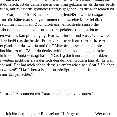
 du falsch. Ist dir damals nie in den Sinn gekommen als du uns beide
sinn, nur mir ist die göttliche Energie gegeben um die Menschheit zu
gen den Warp und seine Kreaturen ankämpfend�du wolltest sogar
r um die hätte man sich gekümmert ohne so eine Metzelei über
te sich für mich in ein Zuchtprogramm einzusteigen umso die
aber dennoch eine von uns allen respektierte und geachtete
nnten was das kämpfen anging. Horus, Johnson und Russ. Und wären
"Das heißt das die beiden Primarchen die sich am unerbittlichsten
r glaub mir das wohin und die "Abschiedsgeschenke" die sie
urchkreuzen!" "Vater du denkst wirklich, dass deine genetische
 du in dem Punkt versagt hast." "Das lag doch nur an den dunklen
weitem nicht der erste der sich den dunklen Göttern hingab! Er war
hör auf! Der hat mich schon damals verehrt wie einen Gott!" "Ja aber
rwiesen!" "Das Thema ist ja nun erledigt und lenk nicht so ab!
s ans Eingemachte."
aft um sich zusammen mit Ratatael behaupten zu können."
! Ich bin derjenige der Ratatael um Hilfe gebeten hat." "Wer oder