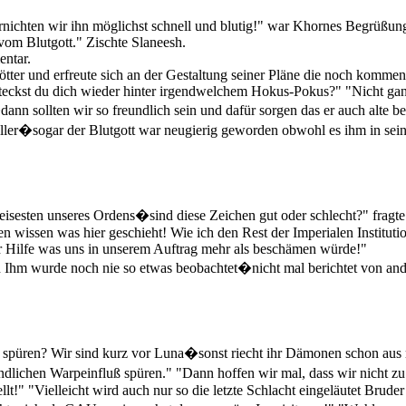
nichten wir ihn möglichst schnell und blutig!" war Khornes Begrüßung
om Blutgott." Zischte Slaneesh.
entar.
ötter und erfreute sich an der Gestaltung seiner Pläne die noch komme
eckst du dich wieder hinter irgendwelchem Hokus-Pokus?" "Nicht gan
n sollten wir so freundlich sein und dafür sorgen das er auch alte b
aller�sogar der Blutgott war neugierig geworden obwohl es ihm in seine
 weisesten unseres Ordens�sind diese Zeichen gut oder schlecht?" frag
en wissen was hier geschieht! Wie ich den Rest der Imperialen Institut
 Hilfe was uns in unserem Auftrag mehr als beschämen würde!"
Ihm wurde noch nie so etwas beobachtet�nicht mal berichtet von ande
 spüren? Wir sind kurz vor Luna�sonst riecht ihr Dämonen schon aus 
lichen Warpeinfluß spüren." "Dann hoffen wir mal, dass wir nicht 
lt!" "Vielleicht wird auch nur so die letzte Schlacht eingeläutet Brud