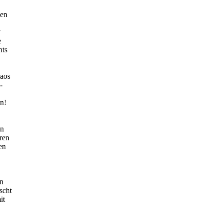
nen
?
e
nts
haos
-
n!
on
ren
en
on
scht
it