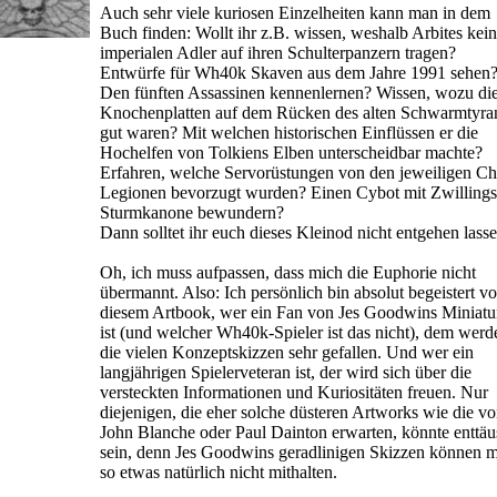
Auch sehr viele kuriosen Einzelheiten kann man in dem
Buch finden: Wollt ihr z.B. wissen, weshalb Arbites kei
imperialen Adler auf ihren Schulterpanzern tragen?
Entwürfe für Wh40k Skaven aus dem Jahre 1991 sehen
Den fünften Assassinen kennenlernen? Wissen, wozu di
Knochenplatten auf dem Rücken des alten Schwarmtyra
gut waren? Mit welchen historischen Einflüssen er die
Hochelfen von Tolkiens Elben unterscheidbar machte?
Erfahren, welche Servorüstungen von den jeweiligen C
Legionen bevorzugt wurden? Einen Cybot mit Zwillings
Sturmkanone bewundern?
Dann solltet ihr euch dieses Kleinod nicht entgehen lasse
Oh, ich muss aufpassen, dass mich die Euphorie nicht
übermannt. Also: Ich persönlich bin absolut begeistert v
diesem Artbook, wer ein Fan von Jes Goodwins Miniatu
ist (und welcher Wh40k-Spieler ist das nicht), dem werd
die vielen Konzeptskizzen sehr gefallen. Und wer ein
langjährigen Spielerveteran ist, der wird sich über die
versteckten Informationen und Kuriositäten freuen. Nur
diejenigen, die eher solche düsteren Artworks wie die v
John Blanche oder Paul Dainton erwarten, könnte enttäu
sein, denn Jes Goodwins geradlinigen Skizzen können m
so etwas natürlich nicht mithalten.