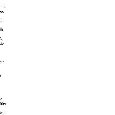
nnt
op.
t,
lt
B.
ste
für
r
ce
ider
ten