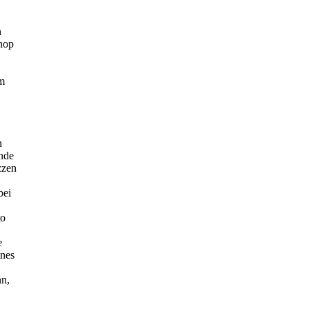
h
hop
m
n
nde
zzen
bei
to
e
nes
nn,