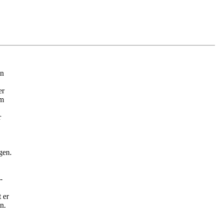
en
er
em
r
gen.
-
 er
n.