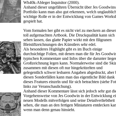
Wh40k-Ableger Inquisitor (2000).
Anhand dieser ungefähren Übersicht über Jes Goodwins
Portfolio kann man also gut erkennen, welch unglaublic
wichtige Rolle er in der Entwicklung von Games Works
gespielt hat.
Vom formalen her gibt es nicht viel zu meckern an diese
toll aufgemachten Artbook. Die Druckqualität kann sich
sehen lassen, das glatte Papier wirkt mit den filigranen
Bleistiftzeichnungen des Künstlers sehr edel.
Als besonderes Highlight gibt es im Buch einige
durchsichtige Folien, mit denen man die für Jes Goodwi
typischen Kommentare und Infos über die darunter liege
Großzeichnung legen kann. Normalerweise sind die Ski
zusammen mit diesen oft nur hingekritzelten und
gelegentlich schwer lesbaren Angaben abgedruckt, aber 
diesen Sonderfällen kann man das eigentliche Bild dank
dieses Features einzeln und für sich betrachten (siehe Fo
links zur Veranschaulichung).
Anhand dieser Kommentare lässt sich jedoch sehr gut di
Vorgehensweise von Jes Goodwin in der Entwicklung ei
neuen Modells mitverfolgen und seine Detailverliebtheit
sehen, die man an den fertigen Miniaturen entdecken ka
wenn man denn genau hinsieht.