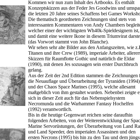
Kommen wir nun zum Inhalt des Artbooks. Es enthält
Konzeptskizzen aus der Feder Jes Goodwins und umspa
die letzten 20 Jahre seines Schaffens bei Games Worksh
Die thematisch geordneten Zeichnungen sind stets von
interessanten Kommentaren von Andy Chambers begleite
welcher einer der wichtigsten Wh40k-Spieldesignern ist,
und damit eine weitere Ikone in diesem Triumvirat darstel
(das Vorwort stammt von John Blanche).
Wir sehen sehr alte Bilder aus den Anfangszeiten, wie z.
Titanen und ihre Crew (1989), imperiale Arbeiter, allerer
Skizzen für Raumflotte Gothic und natürlich die Eldar
(1990), mit denen Jes sozusagen sein erster Durchbruch
gelang.
Aus der Zeit der 2nd Edition stammen die Zeichnungen 
die Neuauflage und Überarbeitung der Tyraniden (1994)
und der Chaos Space Marines (1995), welche allesamt
maßgeblich von ihm gestaltet wurden. Nebenbei zeigte e
sich in dieser Zeit auch für das Nebenspielsystem
Necromunda und die Warhammer Fantasy Hochelfen
(1992) verantwortlich.
Bis in die heutige Gegenwart reichen seine daraufhin
folgenden Arbeiten, von der Weiterentwicklung der Spa
Marine Servorüstungen, der Überarbeitung von Land Ra
und Land Speeder, den imperialen Assassinen und den
ersten Necrons (1995) bis hin zu den Tau und dem jüngs