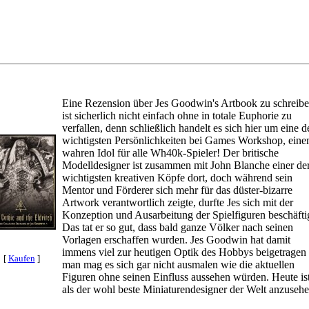
Eine Rezension über Jes Goodwin's Artbook zu schreib
ist sicherlich nicht einfach ohne in totale Euphorie zu
verfallen, denn schließlich handelt es sich hier um eine d
wichtigsten Persönlichkeiten bei Games Workshop, ein
wahren Idol für alle Wh40k-Spieler! Der britische
Modelldesigner ist zusammen mit John Blanche einer de
wichtigsten kreativen Köpfe dort, doch während sein
Mentor und Förderer sich mehr für das düster-bizarre
Artwork verantwortlich zeigte, durfte Jes sich mit der
Konzeption und Ausarbeitung der Spielfiguren beschäfti
Das tat er so gut, dass bald ganze Völker nach seinen
Vorlagen erschaffen wurden. Jes Goodwin hat damit
immens viel zur heutigen Optik des Hobbys beigetragen 
[
Kaufen
]
man mag es sich gar nicht ausmalen wie die aktuellen
Figuren ohne seinen Einfluss aussehen würden. Heute ist
als der wohl beste Miniaturendesigner der Welt anzusehe