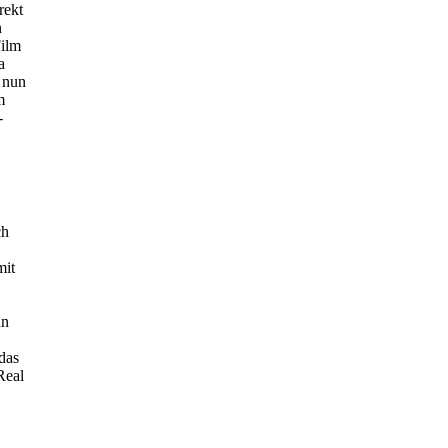
rekt
n
Film
a
 nun
m
-
ch
mit
an
das
Real