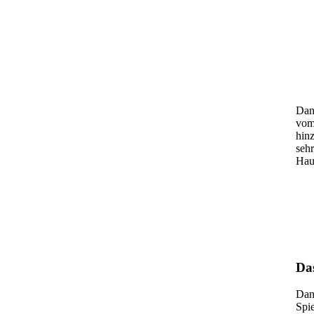
Dana
vom
hinz
seh
Hau
Das
Dana
Spie