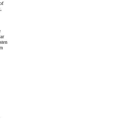
of
,
e
ar
sten
em
n