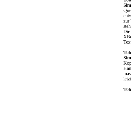
Sim
Quel
entw
zur
steh
Die
XBo
Tex
Tob
Sim
Kop
Hän
mas
letz
Tob