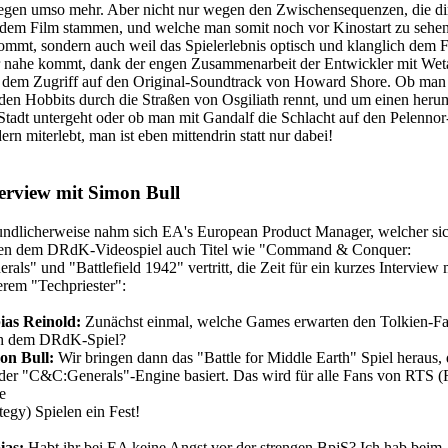
egen umso mehr. Aber nicht nur wegen den Zwischensequenzen, die di
 dem Film stammen, und welche man somit noch vor Kinostart zu sehe
mmt, sondern auch weil das Spielerlebnis optisch und klanglich dem 
r nahe kommt, dank der engen Zusammenarbeit der Entwickler mit Wet
 dem Zugriff auf den Original-Soundtrack von Howard Shore. Ob man
den Hobbits durch die Straßen von Osgiliath rennt, und um einen heru
Stadt untergeht oder ob man mit Gandalf die Schlacht auf den Pelennor
ern miterlebt, man ist eben mittendrin statt nur dabei!
erview mit Simon Bull
undlicherweise nahm sich EA's European Product Manager, welcher si
en dem DRdK-Videospiel auch Titel wie "Command & Conquer:
rals" und "Battlefield 1942" vertritt, die Zeit für ein kurzes Interview 
rem "Techpriester":
ias Reinold:
Zunächst einmal, welche Games erwarten den Tolkien-F
h dem DRdK-Spiel?
on Bull:
Wir bringen dann das "Battle for Middle Earth" Spiel heraus, 
 der "C&C:Generals"-Engine basiert. Das wird für alle Fans von RTS (
e
tegy) Spielen ein Fest!
ias:
Habt ihr bei EA keine Angst vor der strengen BpjS? Ich hab beim