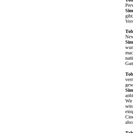
Prev
Sim
gibt
Vers
Tob
New
Sim
wun
mac
natü
Game
Tob
verm
gew
Sim
anbi
Wir 
sein
eini
Cine
also
Tob