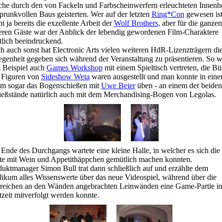
che durch den von Fackeln und Farbscheinwerfern erleuchteten Innenh
prunkvollen Baus geisterten. Wer auf der letzten
Ring*Con
gewesen ist
t ja bereits die exzellente Arbeit der
Wolf Brothers
, aber für die ganzen
eren Gäste war der Anblick der lebendig gewordenen Film-Charaktere
tlich beeindruckend.
 auch sonst hat Electronic Arts vielen weiteren HdR-Lizenzträgern di
genheit gegeben sich während der Veranstaltung zu präsentieren. So w
 Beispiel auch
Games Workshop
mit einem Spieltisch vertreten, die Bü
 Figuren von
Sideshow Weta
waren ausgestellt und man konnte in ein
m sogar das Bogenschießen mit
Uwe Beier
üben - an einem der beiden
ießstände natürlich auch mit dem Merchandising-Bogen von Legolas.
nde des Durchgangs wartete eine kleine Halle, in welcher es sich die
te mit Wein und Appetithäppchen gemütlich machen konnten.
uktmanager Simon Bull trat dann schließlich auf und erzählte dem
ikum alles Wissenswerte über das neue Videospiel, während über die
lreichen an den Wänden angebrachten Leinwänden eine Game-Partie i
zeit mitverfolgt werden konnte.