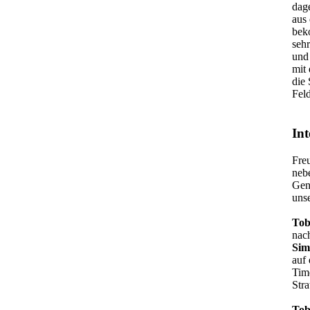
dag
aus
beko
seh
und
mit 
die 
Feld
Int
Fre
neb
Gene
unse
Tob
nac
Sim
auf
Tim
Stra
Tob