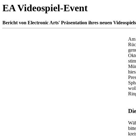
EA Videospiel-Event
Bericht von Electronic Arts' Präsentation ihres neuen Videospiel
Am 
Rüc
gen
Okt
sti
Mün
hies
Pres
Sph
woll
Rin
Die
Wäh
bitt
kre