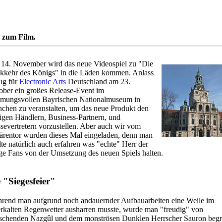
s zum Film.
14. November wird das neue Videospiel zu "Die
kkehr des Königs" in die Läden kommen. Anlass
ug für
Electronic Arts
Deutschland am 23.
ober ein großes Release-Event im
mmungsvollen Bayrischen Nationalmuseum in
chen zu veranstalten, um das neue Produkt den
igen Händlern, Business-Partnern, und
severtretern vorzustellen. Aber auch wir vom
ärentor wurden dieses Mal eingeladen, denn man
te natürlich auch erfahren was "echte" Herr der
ge Fans von der Umsetzung des neuen Spiels halten.
 "Siegesfeier"
rend man aufgrund noch andauernder Aufbauarbeiten eine Weile im
erkalten Regenwetter ausharren musste, wurde man "freudig" von
ischenden Nazgûl und dem monströsen Dunklen Herrscher Sauron begr