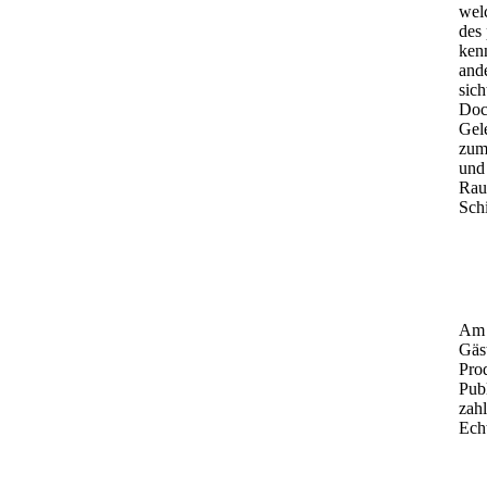
wel
des 
kenn
and
sich
Doch
Gele
zum
und
Rau
Sch
Am E
Gäs
Prod
Publ
zah
Echt