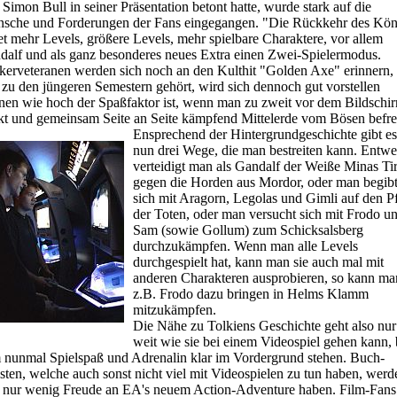
Simon Bull in seiner Präsentation betont hatte, wurde stark auf die
sche und Forderungen der Fans eingegangen. "Die Rückkehr des Kön
et mehr Levels, größere Levels, mehr spielbare Charaktere, vor allem
dalf und als ganz besonderes neues Extra einen Zwei-Spielermodus.
kerveteranen werden sich noch an den Kulthit "Golden Axe" erinnern,
zu den jüngeren Semestern gehört, wird sich dennoch gut vorstellen
nen wie hoch der Spaßfaktor ist, wenn man zu zweit vor dem Bildschi
kt und gemeinsam Seite an Seite kämpfend Mittelerde vom Bösen befrei
Ensprechend der Hintergrundgeschichte gibt es
nun drei Wege, die man bestreiten kann. Entwe
verteidigt man als Gandalf der Weiße Minas Tir
gegen die Horden aus Mordor, oder man begib
sich mit Aragorn, Legolas und Gimli auf den P
der Toten, oder man versucht sich mit Frodo u
Sam (sowie Gollum) zum Schicksalsberg
durchzukämpfen. Wenn man alle Levels
durchgespielt hat, kann man sie auch mal mit
anderen Charakteren ausprobieren, so kann ma
z.B. Frodo dazu bringen in Helms Klamm
mitzukämpfen.
Die Nähe zu Tolkiens Geschichte geht also nur
weit wie sie bei einem Videospiel gehen kann, 
 nunmal Spielspaß und Adrenalin klar im Vordergrund stehen. Buch-
sten, welche auch sonst nicht viel mit Videospielen zu tun haben, werd
o nur wenig Freude an EA's neuem Action-Adventure haben. Film-Fans