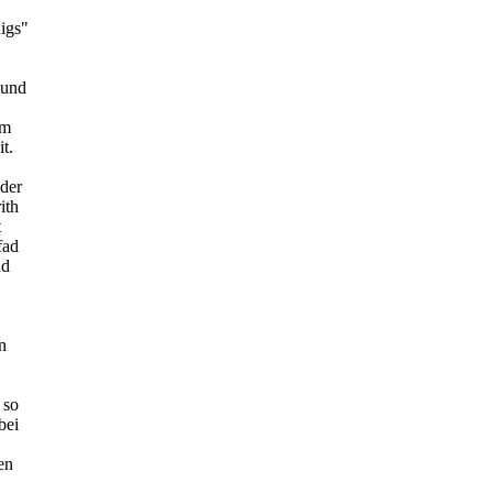
igs"
 und
rm
t.
der
ith
t
fad
nd
n
 so
bei
en