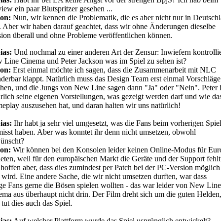
iew ein paar Blutspritzer gesehen ...
on:
Nun, wir kennen die Problematik, die es aber nicht nur in Deutsch
. Aber wir haben darauf geachtet, dass wir ohne Änderungen dieselbe
ion überall und ohne Probleme veröffentlichen können.
ias:
Und nochmal zu einer anderen Art der Zensur: Inwiefern kontrollie
 Line Cinema und Peter Jackson was im Spiel zu sehen ist?
on:
Erst einmal möchte ich sagen, dass die Zusammenarbeit mit NLC
derbar klappt. Natürlich muss das Design Team erst einmal Vorschläge
hen, und die Jungs von New Line sagen dann "Ja" oder "Nein". Peter 
rlich seine eigenen Vorstellungen, was gezeigt werden darf und wie da
play auszusehen hat, und daran halten wir uns natürlich!
ias:
Ihr habt ja sehr viel umgesetzt, was die Fans beim vorherigen Spie
isst haben. Aber was konntet ihr denn nicht umsetzen, obwohl
ünscht?
on:
Wir können bei den Konsolen leider keinen Online-Modus für Eur
eten, weil für den europäischen Markt die Geräte und der Support fehlt
hoffen aber, dass dies zumindest per Patch bei der PC-Version möglich
 wird. Eine andere Sache, die wir nicht umsetzen durften, war dass
ge Fans gerne die Bösen spielen wollten - das war leider von New Line
ma aus überhaupt nicht drin. Der Film dreht sich um die guten Helden
 tut dies auch das Spiel.
ias:
Auf welcher Plattform wurde das Spiel usprünglich entwickelt?