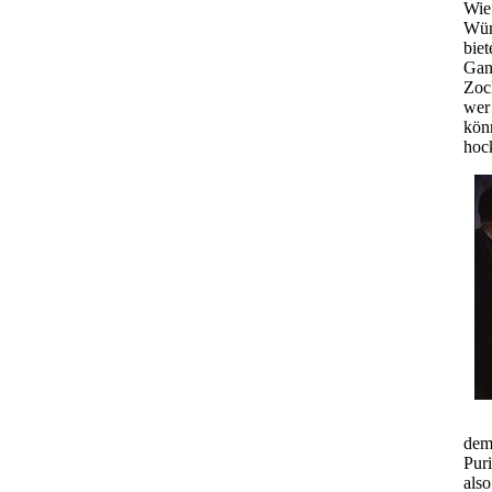
Wie 
Wün
biet
Gan
Zoc
wer 
kön
hoc
dem
Puri
als