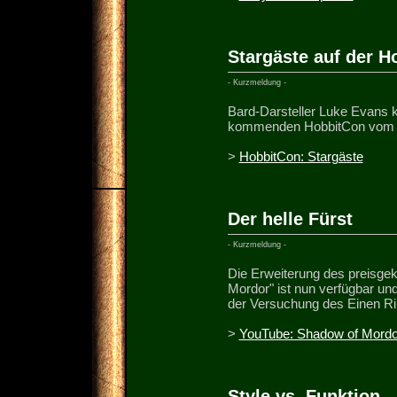
Stargäste auf der H
- Kurzmeldung -
Bard-Darsteller Luke Evans kom
kommenden HobbitCon vom 4. 
>
HobbitCon: Stargäste
Der helle Fürst
- Kurzmeldung -
Die Erweiterung des preisge
Mordor" ist nun verfügbar und
der Versuchung des Einen Rin
>
YouTube: Shadow of Mordor
Style vs. Funktion