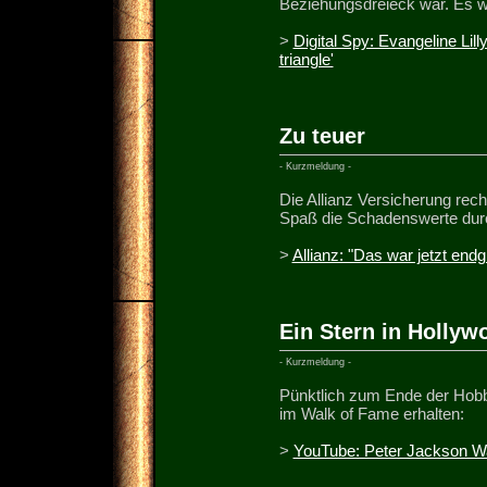
Beziehungsdreieck war. Es w
>
Digital Spy: Evangeline Lilly
triangle'
Zu teuer
- Kurzmeldung -
Die Allianz Versicherung rec
Spaß die Schadenswerte dur
>
Allianz: "Das war jetzt endgü
Ein Stern in Hollyw
- Kurzmeldung -
Pünktlich zum Ende der Hobbi
im Walk of Fame erhalten:
>
YouTube: Peter Jackson W