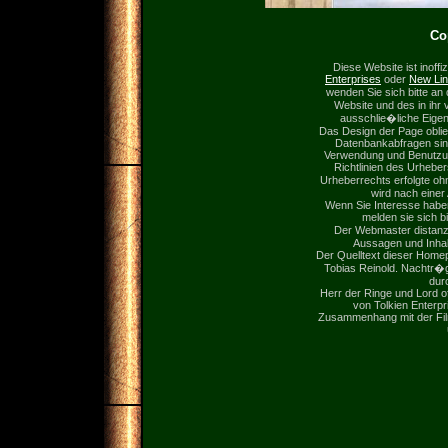
Co
Diese Website ist inoffi
Enterprises
oder
New Li
wenden Sie sich bitte an
Website und des in ihr 
ausschlie�liche Eige
Das Design der Page obli
Datenbankabfragen sin
Verwendung und Benutzung
Richtlinien des Urheber
Urheberrechts erfolgte o
wird nach einer
Wenn Sie Interesse habe
melden sie sich bi
Der Webmaster distanz
Aussagen und Inhal
Der Quelltext dieser Home
Tobias Reinold. Nachtr�
durc
Herr der Ringe und Lord o
von Tolkien Enterpri
Zusammenhang mit der Film