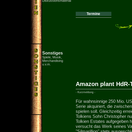
Diskussionsmaterial
Termine
Sonstiges
Spiele, Musik,
Merchandising
u.v.m.
Amazon plant HdR-T
- Kurzmeldung -
Für wahnsinnige 250 Mio. US
Serie akquiriert, die zwisch
spielen soll. Gleichzeitig err
Tolkiens Sohn Christopher nu
Tolkien Estates aufgegeben ha
versucht das Werk seines Va
"Silmarillion" stets ausgesch