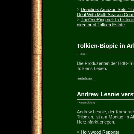
>
Deadline: Amazon Sets ‘The
Deal With Multi-Season Com
>
TheOneRing.net: In histori
director of Tolkien Estate
Tolkien-Biopic in Ar
- Filme -
Die Produzenten der HdR-Tril
Tolkiens Leben.
weiterlesen
...
Andrew Lesnie vers
- Kurzmeldung -
Andrew Lesnie, der Kamerama
Trilogien, ist am Montag im A
Herzinfarkt erlegen.
>
Hollywood Reporter