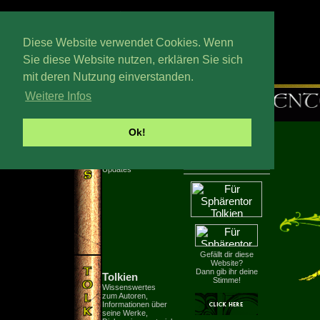
Diese Website verwendet Cookies. Wenn
Sie diese Website nutzen, erklären Sie sich
mit deren Nutzung einverstanden.
Hevenstag, 16. Wedmath 2026
Weitere Infos
Ok!
News
Neuigkeiten,
Gerüchte,
Support
Updates
Gefällt dir diese
Website?
Dann gib ihr deine
Tolkien
Stimme!
Wissenswertes
zum Autoren,
Informationen über
seine Werke,