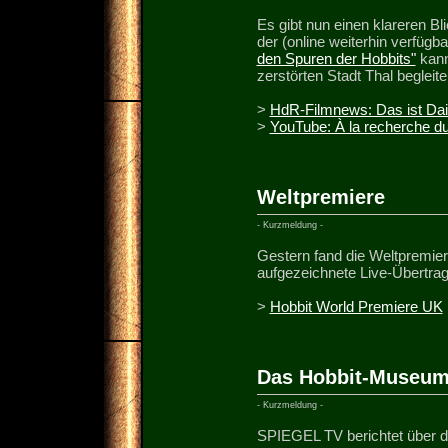
Es gibt nun einen klareren B
der (online weiterhin verfüg
den Spuren der Hobbits"
kann
zerstörten Stadt Thal begleite
>
HdR-Filmnews: Das ist Dain
>
YouTube: À la recherche du
Weltpremiere
- Kurzmeldung -
Gestern fand die Weltpremiere 
aufgezeichnete Live-Übertra
>
Hobbit World Premiere UK
Das Hobbit-Museu
- Kurzmeldung -
SPIEGEL TV berichtet über 