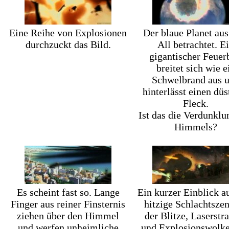
Eine Reihe von Explosionen
Der blaue Planet au
durchzuckt das Bild.
All betrachtet. E
gigantischer Feuer
breitet sich wie e
Schwelbrand aus 
hinterlässt einen düs
Fleck.
Ist das die Verdunklu
Himmels?
Es scheint fast so. Lange
Ein kurzer Einblick a
Finger aus reiner Finsternis
hitzige Schlachtszen
ziehen über den Himmel
der Blitze, Laserstr
und werfen unheimliche
und Explosionswolke