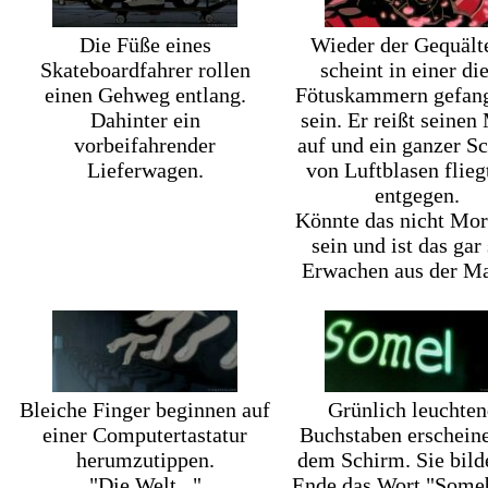
Die Füße eines
Wieder der Gequälte
Skateboardfahrer rollen
scheint in einer di
einen Gehweg entlang.
Fötuskammern gefan
Dahinter ein
sein. Er reißt seine
vorbeifahrender
auf und ein ganzer S
Lieferwagen.
von Luftblasen flieg
entgegen.
Könnte das nicht Mo
sein und ist das gar
Erwachen aus der Ma
Bleiche Finger beginnen auf
Grünlich leuchte
einer Computertastatur
Buchstaben erschein
herumzutippen.
dem Schirm. Sie bil
"Die Welt..."
Ende das Wort "Some