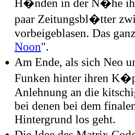
H�nden in der N�he ihr
paar Zeitungsbl�tter zw
vorbeigeblasen. Das ganz
Noon
".
Am Ende, als sich Neo un
Funken hinter ihren K�p
Anlehnung an die kitsch
bei denen bei dem finale
Hintergrund los geht.
Die Idee des Matrix Cod