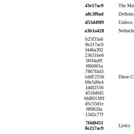
43e17ac9
The Mak
a8c3f9ad
Deftons 
d53d49f9
Unloco 
a3b1a428
Nebucha
b25f33a6
8e217ac0
f446a392
23631be6
0034afff
ff00001a
7867f443
1ddF2556
Diese Co
69e5d9e4
1ddf2556
4516df45
bbB013fff
d5c55d1e
fff0020a
13d2c77f
7f4df451
Lyrics
8e217ac9