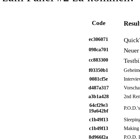
Code
Resul
ec306071
Quick
098ca701
Neuer
cc883300
Testbi
f03350b1
Geheime
0081cf5e
Intervi
d487a317
Vorscha
a3b1a428
2nd Rena
64cf29e3
P.O.D.'
19a642bf
c1b49f13
Sleepin
c1b49f13
Making 
8d966f2a
P.O.D. 